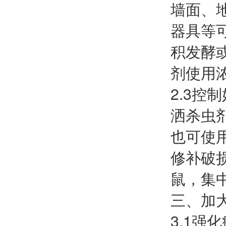
墙面、
器具等
积发酵
剂使用
2.3
洒杀虫
也可使
修补破
鼠，集
三、加
3.1