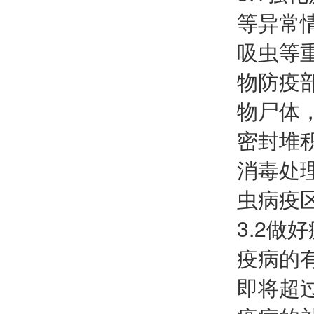
等异常
吸虫等
物防疫
物尸体
密封堆
消毒处
虫病疫
3.2
疫病的
即将超